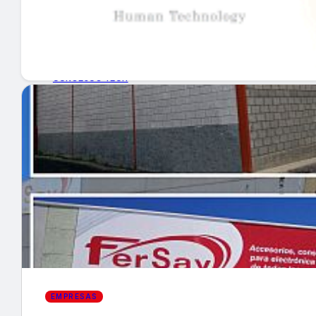
GUÍA DE COMPRA
NUEVOS PRODUCTOS
CONSEJOS TECH
MERCADOS Y TENDENCIAS
EVENTOS
HEMEROTECA
Encuentra tu noticia
EMPRESAS
Buscar