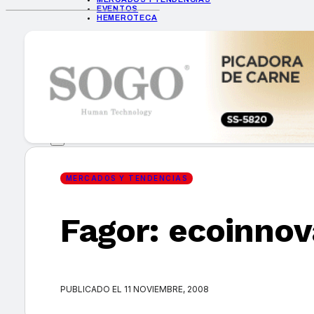
EVENTOS
HEMEROTECA
INICIO
EMPRESAS
GUÍA DE COMPRA
NUEVOS PRODUCTOS
CONSEJOS TECH
MERCADOS Y TENDENCIAS
EVENTOS
HEMEROTECA
MERCADOS Y TENDENCIAS
Fagor: ecoinnov
Encuentra tu noticia
PUBLICADO EL 11 NOVIEMBRE, 2008
Buscar