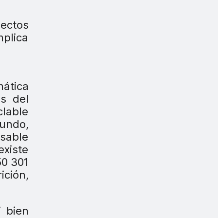
ectos
mplica
mática
es del
clable
gundo,
sable
existe
50 301
ición,
i bien