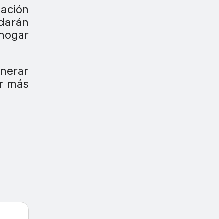
iación
edarán
hogar
nerar
er más