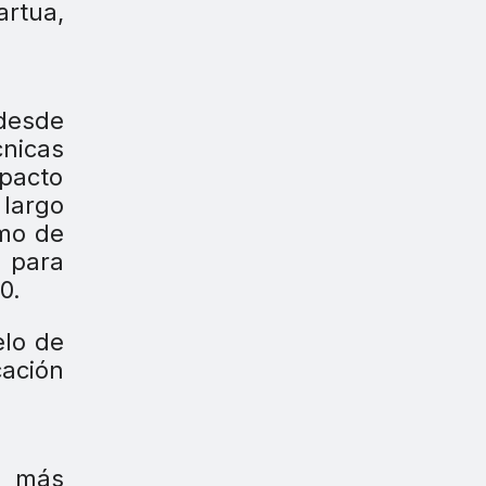
artua,
desde
cnicas
mpacto
 largo
umo de
s para
0.
elo de
cación
z más