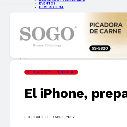
EVENTOS
HEMEROTECA
INICIO
EMPRESAS
GUÍA DE COMPRA
NUEVOS PRODUCTOS
CONSEJOS TECH
MERCADOS Y TENDENCIAS
EVENTOS
HEMEROTECA
MERCADOS Y TENDENCIAS
El iPhone, prep
Encuentra tu noticia
PUBLICADO EL 19 ABRIL, 2007
Buscar