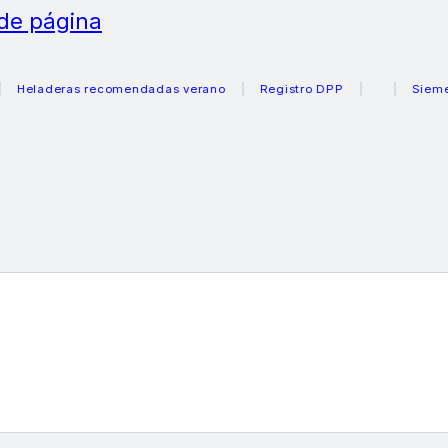
 de página
eladeras recomendadas verano
Registro DPP
Siemens c