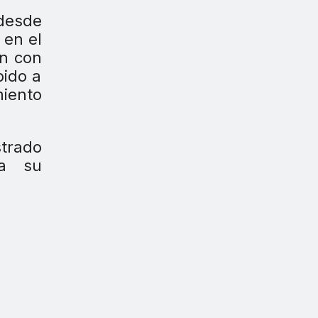
 desde
 en el
an con
bido a
miento
strado
ra su