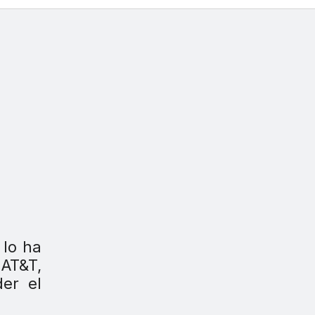
 lo ha
 AT&T,
er el