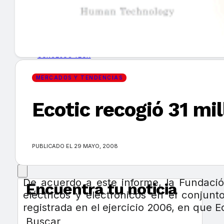
GUÍA DE COMPRA
NUEVOS PRODUCTOS
CONSEJOS TECH
MERCADOS Y TENDENCIAS
MERCADOS Y TENDENCIAS
Ecotic recogió 31 mi
EVENTOS
HEMEROTECA
PUBLICADO EL 29 MAYO, 2008
De acuerdo a este informe, la Fundació
Encuentra tu noticia
eléctricos y electrónicos en el conju
registrada en el ejercicio 2006, en que 
Buscar