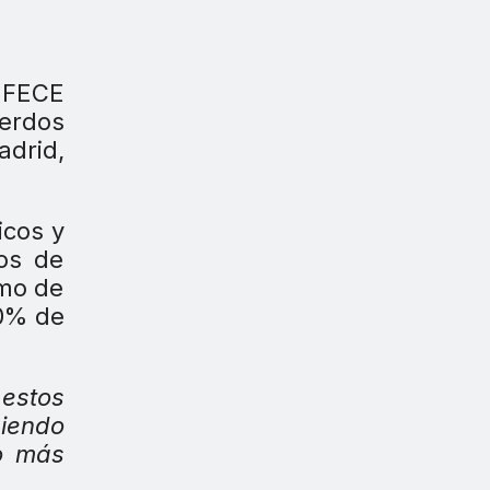
e FECE
uerdos
adrid,
icos y
vos de
imo de
50% de
estos
ciendo
ro más