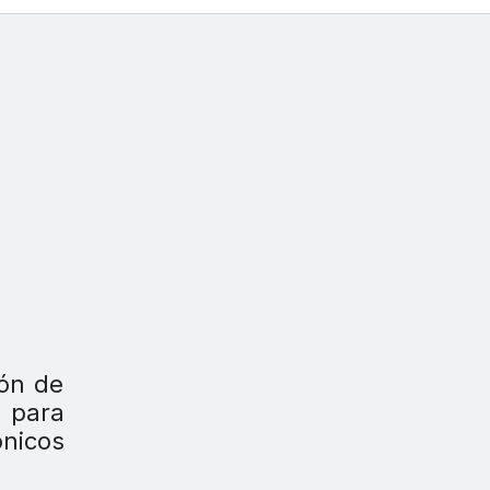
ión de
 para
ónicos