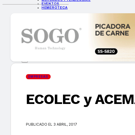
EVENTOS
HEMEROTECA
INICIO
EMPRESAS
GUÍA DE COMPRA
NUEVOS PRODUCTOS
CONSEJOS TECH
MERCADOS Y TENDENCIAS
EVENTOS
HEMEROTECA
EMPRESAS
ECOLEC y ACEMA
Encuentra tu noticia
PUBLICADO EL 3 ABRIL, 2017
Buscar