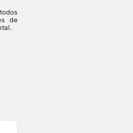
 todos
res de
tal.