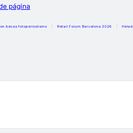
 de página
as fotoperiodismo
Retail Forum Barcelona 2026
Heladeras r