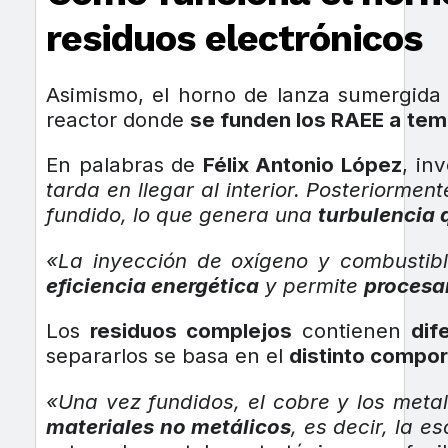
residuos electrónicos
Asimismo, el horno de lanza sumergida 
reactor donde
se funden los RAEE a
tem
En palabras de
Félix Antonio López
, in
tarda en llegar al interior. Posteriorme
fundido, lo que genera una
turbulencia 
«La inyección de oxígeno y combustib
eficiencia energética
y permite
procesa
Los
residuos complejos
contienen
dif
separarlos se basa en el
distinto compo
«Una vez fundidos, el cobre y los metal
materiales no metálicos
, es decir, la e