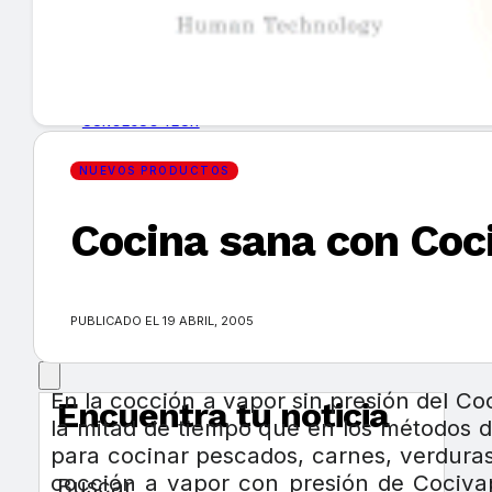
GUÍA DE COMPRA
NUEVOS PRODUCTOS
CONSEJOS TECH
NUEVOS PRODUCTOS
MERCADOS Y TENDENCIAS
Cocina sana con Coc
EVENTOS
HEMEROTECA
PUBLICADO EL 19 ABRIL, 2005
En la cocción a vapor sin presión del Co
Encuentra tu noticia
la mitad de tiempo que en los métodos de
para cocinar pescados, carnes, verduras
cocción a vapor con presión de Cociva
Buscar