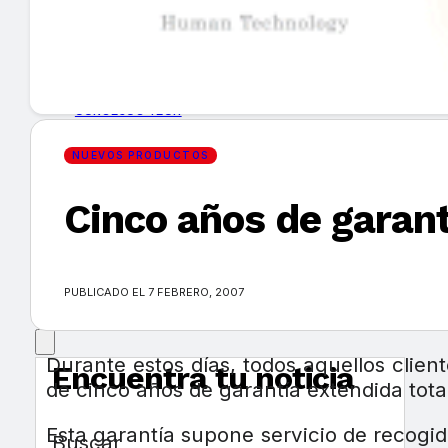
GUÍA DE COMPRA
NUEVOS PRODUCTOS
CONSEJOS TECH
NUEVOS PRODUCTOS
MERCADOS Y TENDENCIAS
Cinco años de garant
EVENTOS
HEMEROTECA
PUBLICADO EL 7 FEBRERO, 2007
Durante estos días, todos aquellos clie
Encuentra tu noticia
de cinco años de garantía extendida tota
Esta garantía supone servicio de recogid
Buscar