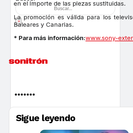
en el importe de las piezas sustituidas.
La promoción es válida para los televi
×
Baleares y Canarias.
* Para más información:
www.sony-exte
Sigue leyendo