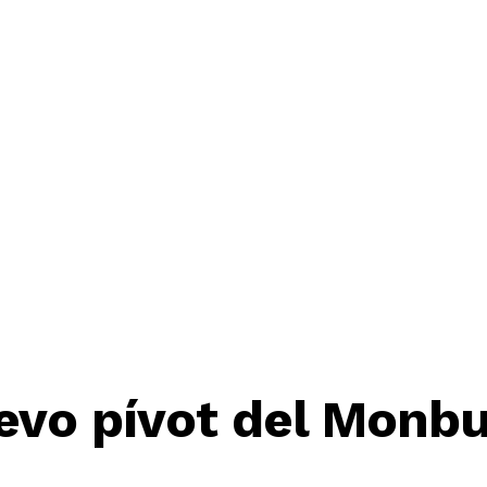
evo pívot del Monb