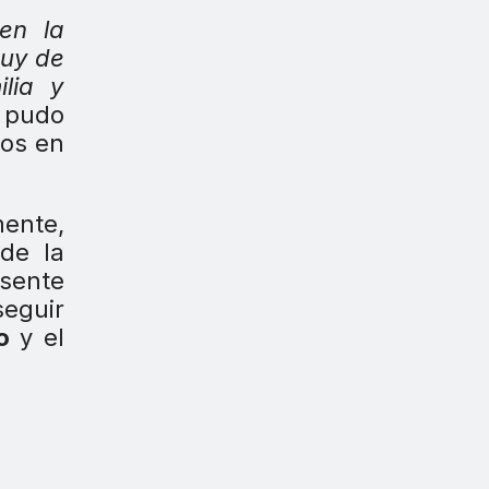
en la
uy de
lia y
 pudo
ros en
mente,
de la
esente
seguir
o
y el