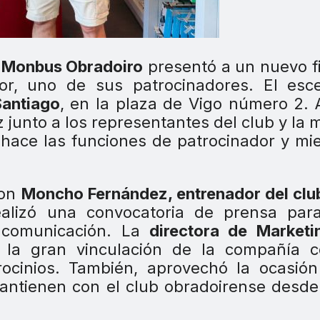
l
Monbus Obradoiro
presentó a un nuevo f
r, uno de sus patrocinadores. El esce
Santiago
, en la plaza de Vigo número 2. Al
junto a los representantes del club y la 
hace las funciones de patrocinador y m
ron
Moncho Fernández, entrenador del clu
ealizó una convocatoria de prensa par
 comunicación. La
directora de Marketi
ó la gran vinculación de la compañía c
rocinios. También, aprovechó la ocasió
mantienen con el club obradoirense desd