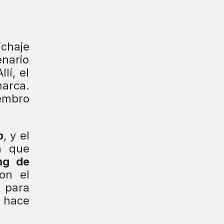
ichaje
nario
lí, el
marca.
iembro
b
, y el
a que
ng de
on el
n para
e hace