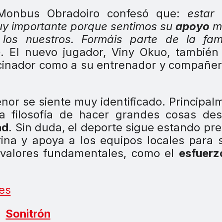
 Monbus Obradoiro confesó que:
estar 
uy importante porque sentimos su
apoyo
m
os nuestros. Formáis parte de la fami
o
. El nuevo jugador, Viny Okuo, también
rocinador como a su entrenador y compañe
nor se siente muy identificado. Principal
 filosofía de hacer grandes cosas des
ad
. Sin duda, el deporte sigue estando pr
ina y apoya a los equipos locales para 
r valores fundamentales, como el
esfuerz
es
Sonitrón