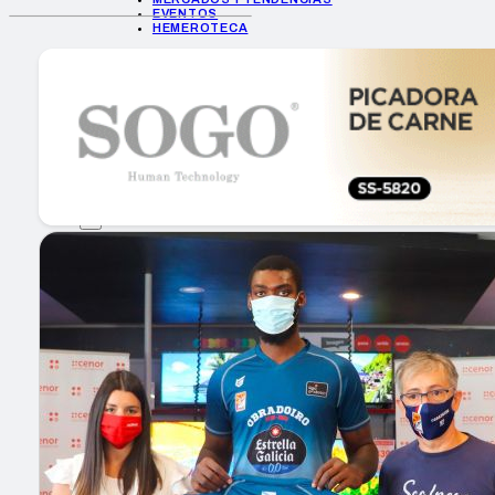
EVENTOS
HEMEROTECA
INICIO
EMPRESAS
GUÍA DE COMPRA
NUEVOS PRODUCTOS
CONSEJOS TECH
MERCADOS Y TENDENCIAS
EVENTOS
HEMEROTECA
Encuentra tu noticia
Buscar