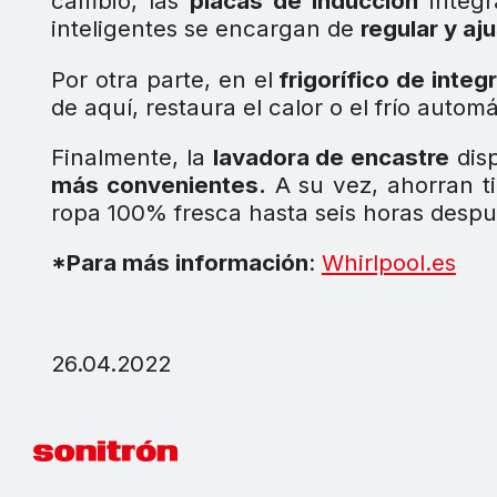
cambio, las
placas de inducción
integr
inteligentes se encargan de
regular y a
Por otra parte, en el
frigorífico de integ
de aquí, restaura el calor o el frío aut
Finalmente, la
lavadora de encastre
disp
más convenientes.
A su vez, ahorran t
ropa 100% fresca hasta seis horas después
*Para más información
:
Whirlpool.es
26.04.2022