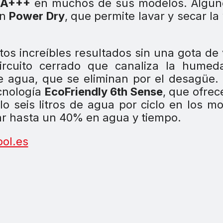
a A+++
en muchos de sus modelos. Algun
ón
Power Dry
, que permite lavar y secar la v
os increíbles resultados sin una gota de
circuito cerrado que canaliza la humed
e agua, que se eliminan por el desagüe.
ecnología
EcoFriendly 6th Sense
, que ofrec
o seis litros de agua por ciclo en los m
ar hasta un 40% en agua y tiempo.
ol.es