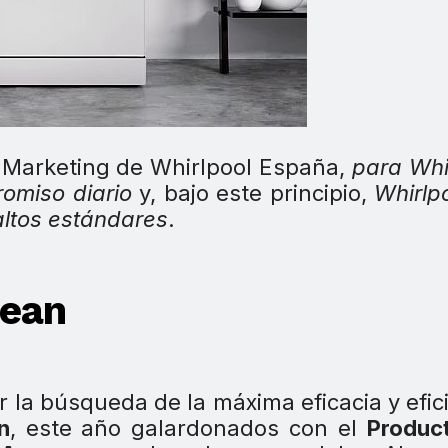
e Marketing de Whirlpool España,
para Whi
omiso diario
y, bajo este principio,
Whirlp
altos estándares
.
lean
 la búsqueda de la máxima eficacia y efic
n
, este año galardonados con el
Produc