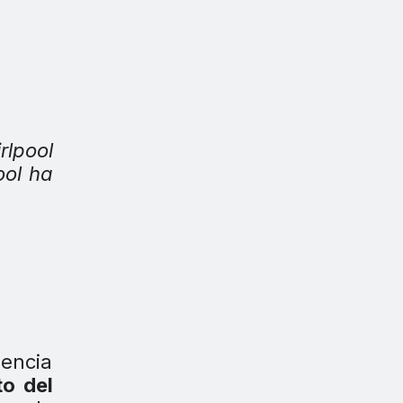
rlpool
ool ha
iencia
to del