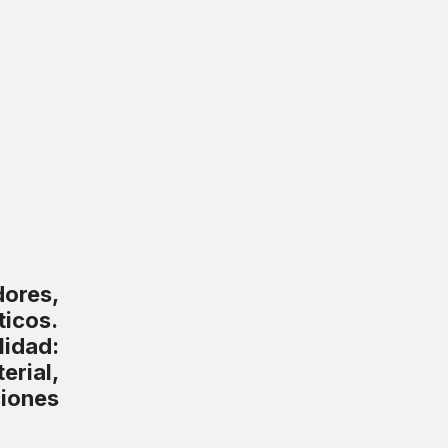
ores,
ticos.
lidad:
erial,
ciones