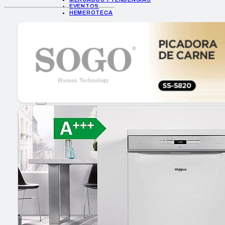
EVENTOS
HEMEROTECA
INICIO
EMPRESAS
GUÍA DE COMPRA
NUEVOS PRODUCTOS
CONSEJOS TECH
MERCADOS Y TENDENCIAS
EVENTOS
HEMEROTECA
Encuentra tu noticia
Buscar