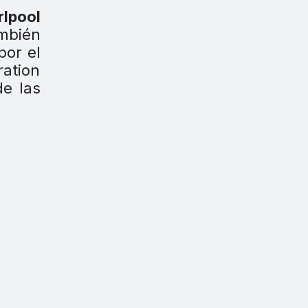
rlpool
ambién
por el
ration
de las