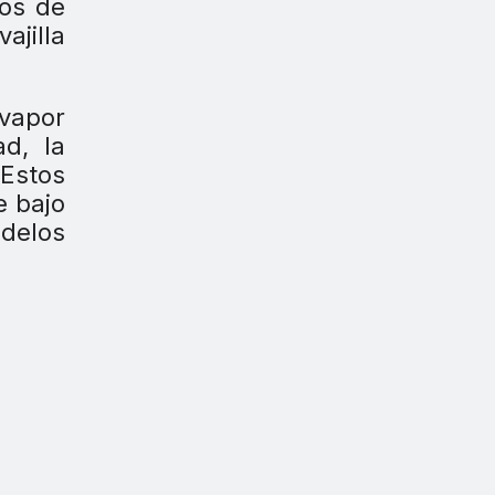
os de
ajilla
 vapor
ad, la
 Estos
e bajo
odelos