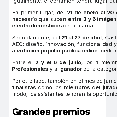
Igualmente, el certamen tendrá lugar du
En primer lugar, del
21 de enero al 20 
necesario que suban
entre 3 y 6 imáge
electrodomésticos
de la marca.
Seguidamente, del
21 al 27 de abril
, Cast
AEG: diseño, innovación, funcionalidad y
a
votación popular pública online
median
Entre el
2 y el 6 de junio
, los 4 miem
Profesionales
y al
ganador
de la catego
Por otro lado, también en el mes de junio
finalistas
como los
miembros del jurad
modo, los asistentes tendrán la oportuni
Grandes premios