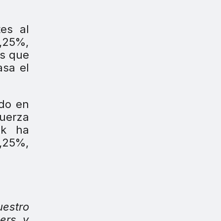
tes al
9,25%,
ás que
asa el
ado en
fuerza
nk ha
,25%,
uestro
ners y