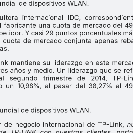
ltora internacional IDC, correspondien
al fabricante una cuota de mercado del 4
petidor. Y casi 29 puntos porcentuales m
uya cuota de mercado conjunta apenas reb
as.
ink mantiene su liderazgo en este merc
tres años y medio. Un liderazgo que se re
al segundo trimestre de 2014, TP-Li
 un 10,98%, al pasar del 38,27% al 49
 de negocio internacional de TP-Link,
n
de TP-LINK con nuestros clientes, part