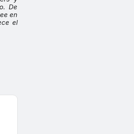
lo. De
tee en
ece el