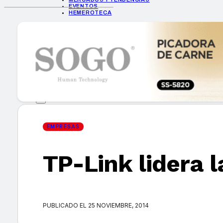
EVENTOS
HEMEROTECA
INICIO
EMPRESAS
GUÍA DE COMPRA
NUEVOS PRODUCTOS
CONSEJOS TECH
MERCADOS Y TENDENCIAS
EVENTOS
HEMEROTECA
EMPRESAS
TP-Link lidera 
Encuentra tu noticia
PUBLICADO EL 25 NOVIEMBRE, 2014
Buscar