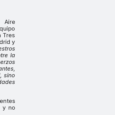
 Aire
equipo
a Tres
drid y
estros
tre la
erzos
antes,
, sino
idades
sentes
, y no