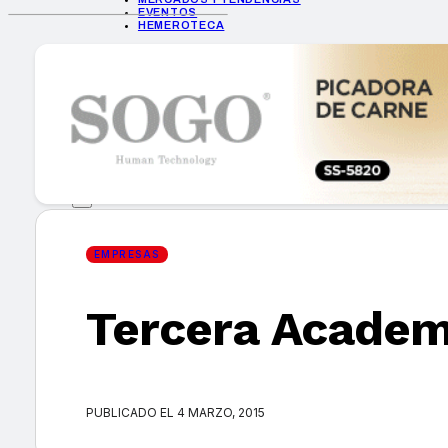
EVENTOS
HEMEROTECA
INICIO
EMPRESAS
GUÍA DE COMPRA
NUEVOS PRODUCTOS
CONSEJOS TECH
MERCADOS Y TENDENCIAS
EVENTOS
HEMEROTECA
EMPRESAS
Tercera Academi
Encuentra tu noticia
PUBLICADO EL 4 MARZO, 2015
Buscar