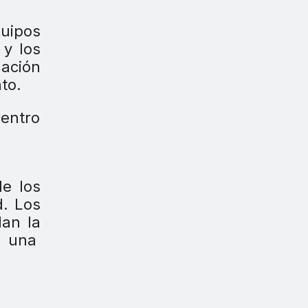
quipos
 y los
mación
to.
centro
de los
d. Los
dan la
n una