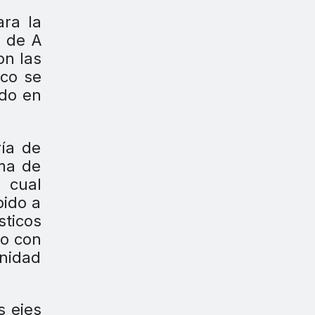
ara la
a de A
on las
ico se
ado en
ría de
rma de
a cual
bido a
sticos
do con
unidad
s ejes