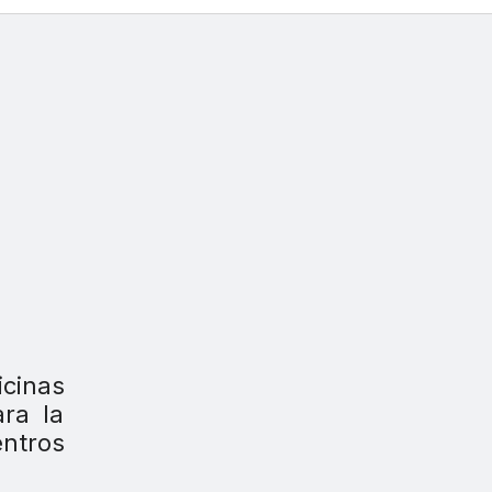
icinas
ara la
entros