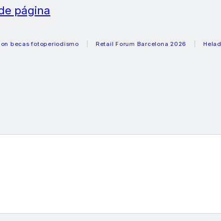
 de página
s fotoperiodismo
Retail Forum Barcelona 2026
Heladeras re