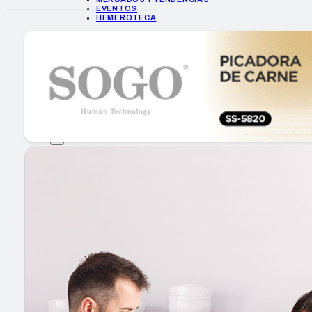
EVENTOS
HEMEROTECA
INICIO
EMPRESAS
GUÍA DE COMPRA
NUEVOS PRODUCTOS
CONSEJOS TECH
MERCADOS Y TENDENCIAS
EVENTOS
HEMEROTECA
Encuentra tu noticia
Buscar