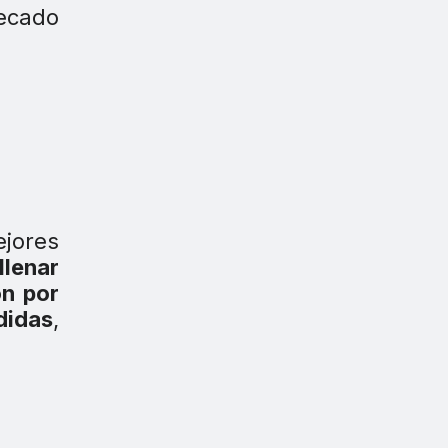
ecado
ejores
llenar
ón por
didas
,