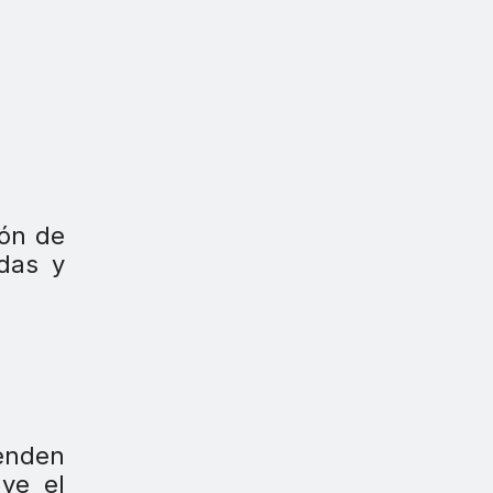
ión de
idas y
ienden
ye el