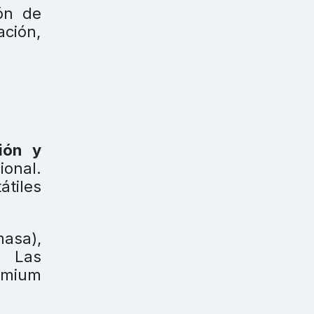
ión de
ción,
ión
y
ional.
átiles
asa),
. Las
emium