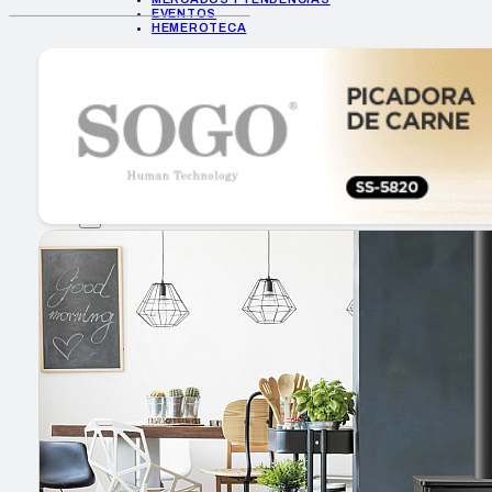
EVENTOS
HEMEROTECA
INICIO
EMPRESAS
GUÍA DE COMPRA
NUEVOS PRODUCTOS
CONSEJOS TECH
MERCADOS Y TENDENCIAS
EVENTOS
HEMEROTECA
Encuentra tu noticia
Buscar