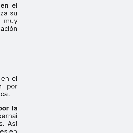
 en el
iza su
 muy
zación
 en el
n por
ica.
por la
bernai
s. Así
tes en