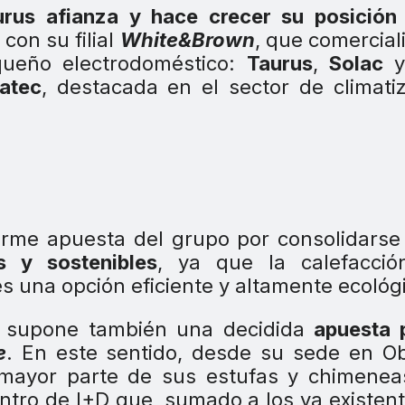
urus
afianza y hace crecer su posición
 con su filial
White&Brown
, que comercial
ueño electrodoméstico:
Taurus
,
Solac
y
atec
, destacada en el sector de climati
rme apuesta del grupo por consolidarse
s y sostenibles
, ya que la calefacció
s una opción eficiente y altamente ecológ
supone también una decidida
apuesta 
e
. En este sentido, desde su sede en O
a mayor parte de sus estufas y chimenea
ntro de I+D que, sumado a los ya existen