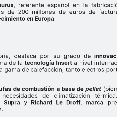
aurus
, referente español en la fabricac
s de 200 millones de euros de factura
ecimiento en Europa.
oria, destaca por su grado de
innovac
ora de la
tecnología Insert
a nivel internac
 gama de calefacción, tanto electros port
ufas de combustión a base de
pellet
(biom
 necesidades de climatización térmica
on
Supra
y
Richard Le Droff
, marca pr
s.