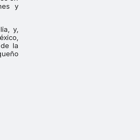
nes y
ia, y,
éxico,
 de la
queño