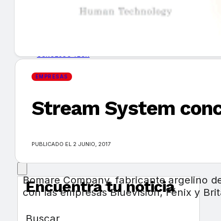
GUÍA DE COMPRA
NUEVOS PRODUCTOS
CONSEJOS TECH
EMPRESAS
MERCADOS Y TENDENCIAS
Stream System concl
EVENTOS
HEMEROTECA
PUBLICADO EL 2 JUNIO, 2017
Bomare Company, fabricante argelino de 
Encuentra tu noticia
con las empresas Bluevision, Fénix y Bri
Buscar