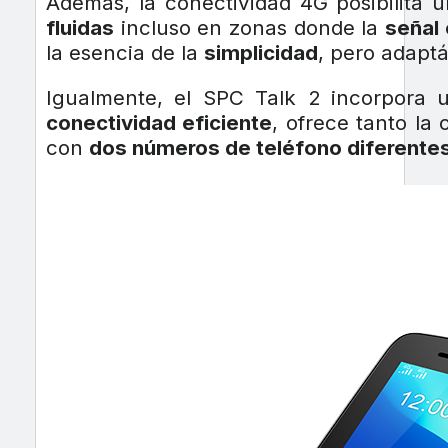
Además, la conectividad 4G posibilita 
fluidas
incluso en zonas donde la
señal 
la esencia de la
simplicidad
, pero adapt
Igualmente, el SPC Talk 2 incorpora
conectividad eficiente
, ofrece tanto la
con
dos números de teléfono diferente