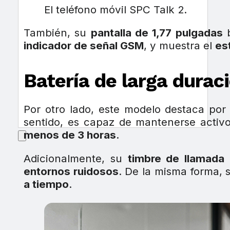
El teléfono móvil SPC Talk 2.
También, su
pantalla de 1,77 pulgadas
b
indicador de señal GSM
, y muestra el
es
Batería de larga durac
Por otro lado, este modelo destaca por
sentido, es capaz de mantenerse activ
menos de 3 horas
.
Adicionalmente, su
timbre de llamada
entornos ruidosos
. De la misma forma,
a tiempo
.