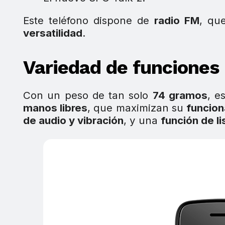
Este teléfono dispone de
radio FM
, qu
versatilidad
.
Variedad de funciones 
Con un peso de tan solo
74 gramos
, e
manos libres
, que maximizan su
funcion
de audio y vibración
, y una
función de li