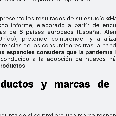
presentó los resultados de su estudio
«Há
cho informe, elaborado a partir de enc
as de 6 países europeos (España, Alem
 Unido), pretende comprender y analiza
erencias de los consumidores tras la pan
s españoles considera que la pandemia 
onducido a la adopción de nuevos há
productos.
oductos y marcas de 
egunta de si se prefiere una marca respo