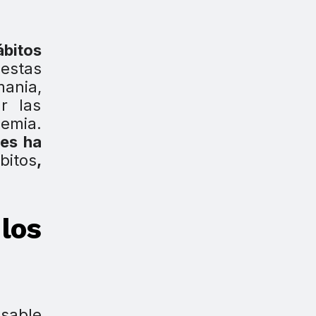
bitos
uestas
ania,
r las
demia.
les ha
bitos
,
los
nsable