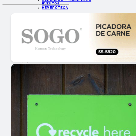
EVENTOS
HEMEROTECA
INICIO
EMPRESAS
GUÍA DE COMPRA
NUEVOS PRODUCTOS
CONSEJOS TECH
MERCADOS Y TENDENCIAS
EVENTOS
HEMEROTECA
Encuentra tu noticia
Buscar