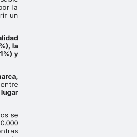
or la
rir un
alidad
%), la
41%) y
marca,
entre
 lugar
dos se
00.000
entras