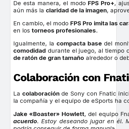
De esta manera, el modo
FPS Pro+
, aju
aún más la
claridad de la imagen
, aprov
En cambio, el modo
FPS Pro
imita las ca
en los
torneos profesionales
.
Igualmente, la
compacta base
del moni
comodidad
durante el juego, al tiempo
de ratón de gran tamaño
alrededor o deb
Colaboración con Fnat
La
colaboración
de Sony con Fnatic inic
la compañía y el equipo de eSports ha c
Jake «Boaster» Howlett
, del equipo Fn
acuerdo
. ​Estoy deseando jugar en él
podría conseguir de forma manual»
.