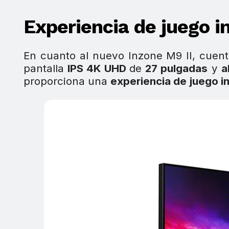
Experiencia de juego i
En cuanto al nuevo Inzone M9 II, cuent
pantalla
IPS 4K UHD
de
27 pulgadas
y
a
proporciona una
experiencia de juego i