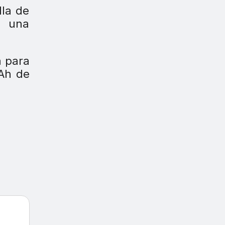
lla de
a una
a para
mAh de