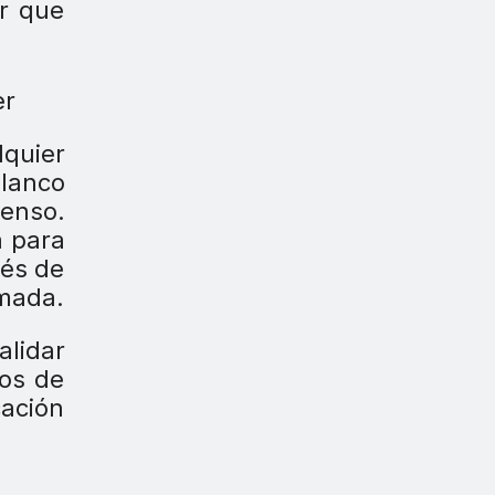
ir que
lquier
blanco
censo.
a para
vés de
rmada.
alidar
gos de
cación