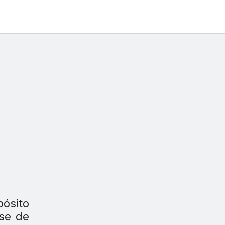
pósito
ase de