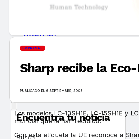
GUÍA DE COMPRA
NUEVOS PRODUCTOS
CONSEJOS TECH
EMPRESAS
MERCADOS Y TENDENCIAS
Sharp recibe la Eco-
EVENTOS
HEMEROTECA
PUBLICADO EL 6 SEPTIEMBRE, 2005
Los modelos LC-13SH1E, LC-15SH1E y LC-2
Encuentra tu noticia
mundial que la han recibido.
Con esta etiqueta la UE reconoce a Shar
Buscar