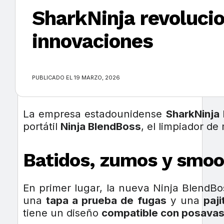
SharkNinja revolucion
innovaciones
×
PUBLICADO EL 19 MARZO, 2026
La empresa estadounidense
SharkNinja
portátil
Ninja BlendBoss
, el limpiador de
Batidos, zumos y smoot
En primer lugar, la nueva Ninja BlendBo
una
tapa a prueba de fugas
y una
paj
tiene un diseño
compatible con posava