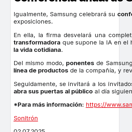
Igualmente, Samsung celebrará su
conf
exposiciones.
En ella, la firma desvelará una compl
transformadora
que supone la IA en el 
la vida cotidiana
.
Del mismo modo,
ponentes
de Samsun
línea de productos
de la compañía, y re
Seguidamente, se invitará a los invitad
abra sus puertas al público
al día siguien
*Para más información:
https://www.sa
Sonitrón
02.07.2025