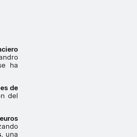
ciero
andro
se ha
nes de
ón del
euros
nzando
s
, una