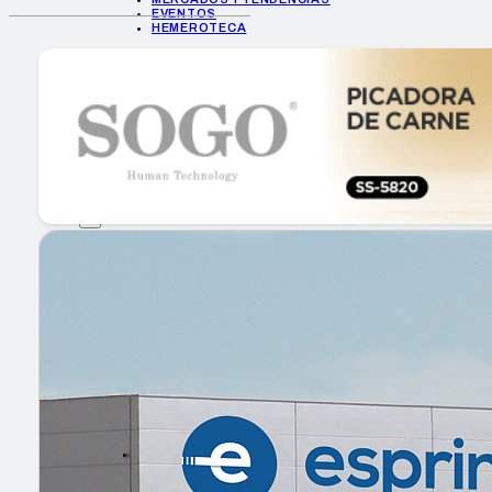
EVENTOS
HEMEROTECA
INICIO
EMPRESAS
GUÍA DE COMPRA
NUEVOS PRODUCTOS
CONSEJOS TECH
MERCADOS Y TENDENCIAS
EVENTOS
HEMEROTECA
Encuentra tu noticia
Buscar