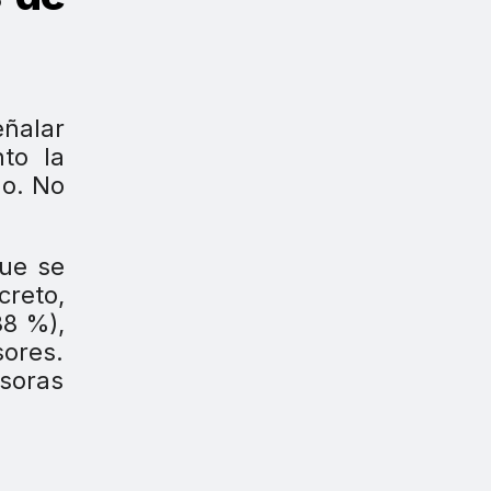
eñalar
to la
o. No
que se
creto,
38 %),
sores.
esoras