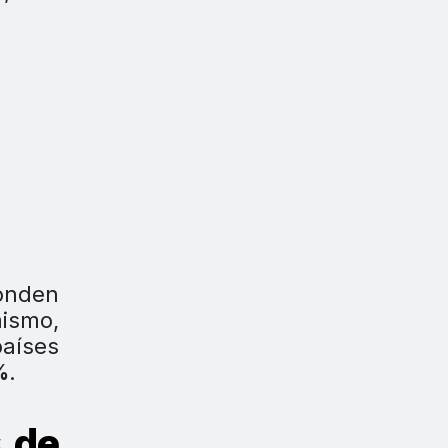
ponden
mismo,
aíses
%
.
s de