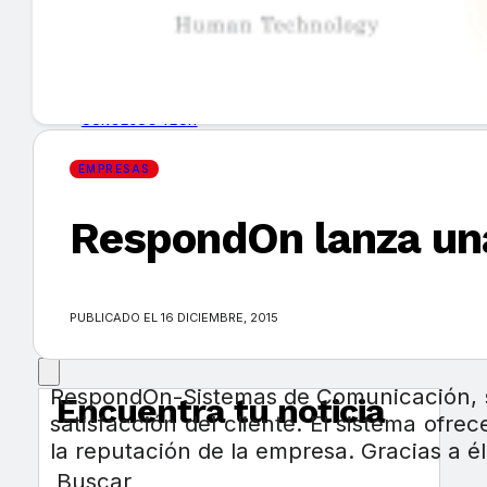
GUÍA DE COMPRA
NUEVOS PRODUCTOS
CONSEJOS TECH
EMPRESAS
MERCADOS Y TENDENCIAS
RespondOn lanza una 
EVENTOS
HEMEROTECA
PUBLICADO EL 16 DICIEMBRE, 2015
RespondOn-Sistemas de Comunicación, st
Encuentra tu noticia
satisfacción del cliente. El sistema ofr
la reputación de la empresa. Gracias a él,
Buscar