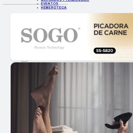
EVENTOS
HEMEROTECA
INICIO
EMPRESAS
GUÍA DE COMPRA
NUEVOS PRODUCTOS
CONSEJOS TECH
MERCADOS Y TENDENCIAS
EVENTOS
HEMEROTECA
Encuentra tu noticia
Buscar