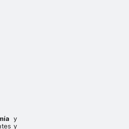
mía
y
ntes y