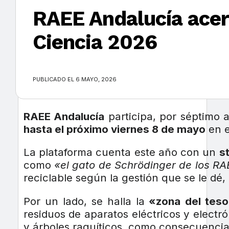
RAEE Andalucía acerc
Ciencia 2026
×
PUBLICADO EL 6 MAYO, 2026
RAEE Andalucía
participa, por séptimo 
hasta el próximo viernes 8 de mayo
en e
La plataforma cuenta este año con un
s
como
«el gato de Schrödinger de los RA
reciclable según la gestión que se le dé
Por un lado, se halla la
«zona del teso
residuos de aparatos eléctricos y electr
y árboles raquíticos, como consecuencia