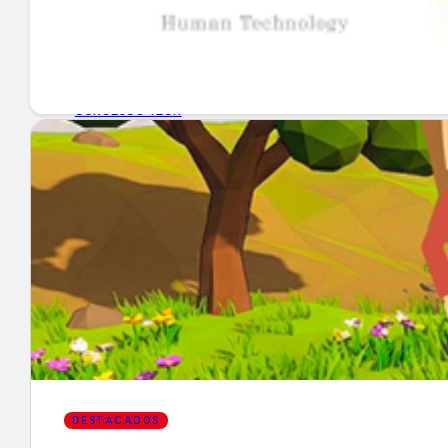
GUÍA DE COMPRA
NUEVOS PRODUCTOS
CONSEJOS TECH
MERCADOS Y TENDENCIAS
EVENTOS
HEMEROTECA
Encuentra tu noticia
DESTACADOS
Buscar