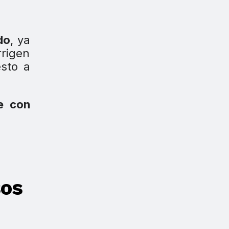
do
, ya
rigen
esto a
e con
sos