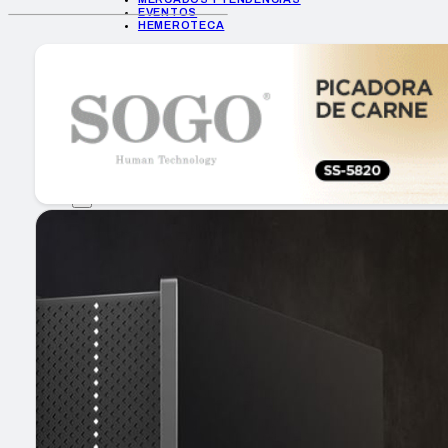
EVENTOS
HEMEROTECA
INICIO
EMPRESAS
GUÍA DE COMPRA
NUEVOS PRODUCTOS
CONSEJOS TECH
MERCADOS Y TENDENCIAS
EVENTOS
HEMEROTECA
Encuentra tu noticia
Buscar