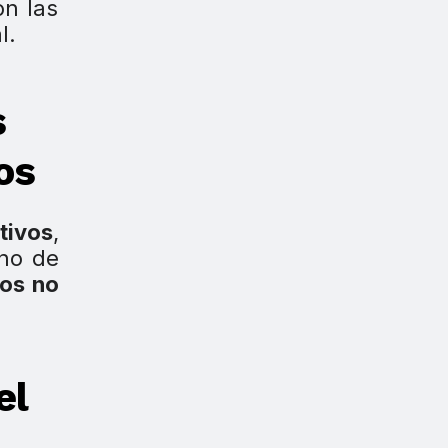
on las
l.
s
os
tivos
,
uno de
sos no
el