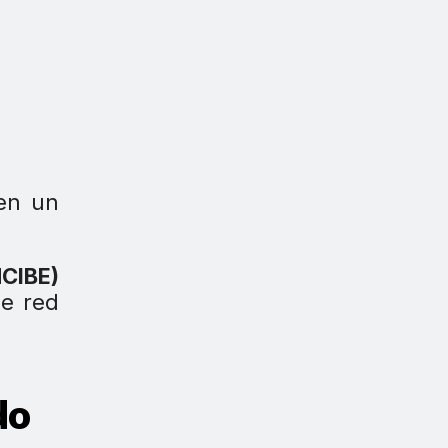
 en un
NCIBE)
de red
do