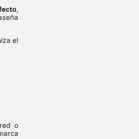
fecto
,
raseña
iza el
red o
 marca