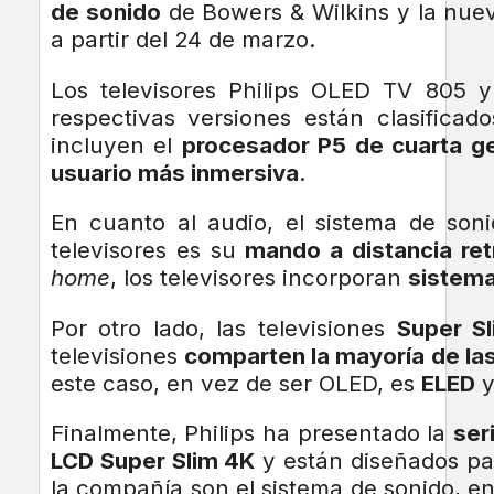
de sonido
de Bowers & Wilkins y la nue
a partir del 24 de marzo.
Los televisores Philips OLED TV 805 
respectivas versiones están clasifica
incluyen el
procesador P5 de cuarta g
usuario más inmersiva
.
En cuanto al audio, el sistema de soni
televisores es su
mando a distancia re
home
, los televisores incorporan
sistema
Por otro lado, las televisiones
Super S
televisiones
comparten la mayoría de las
este caso, en vez de ser OLED, es
ELED
y
Finalmente, Philips ha presentado la
ser
LCD Super Slim 4K
y están diseñados pa
la compañía son el sistema de sonido, e