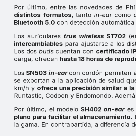
Por último, entre las novedades de Ph
distintos formatos
, tanto
in-ear
como
Bluetooth 5.0
con detección automática 
Los auriculares
true wireless
ST702
(en
intercambiables
para ajustarse a los di
Los dos
buds
cuentan con
certificado 
carga, ofrecen
hasta 18 horas de reprod
Los
SN503
in-ear
con cordón permiten a
se exportan a la aplicación de salud q
km/h y
ofrece una precisión similar a l
Runtastic, Codoon y Endomondo. Ademá
Por último, el modelo
SH402
on-ear
es 
plano para facilitar el almacenamiento
.
la gama. En contrapartida, a diferencia d