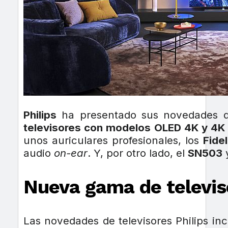
Philips
ha presentado sus novedades de
televisores con modelos OLED 4K y 4K
unos auriculares profesionales, los
Fide
audio
on-ear
. Y, por otro lado, el
SN503
y
Nueva gama de televiso
Las novedades de televisores Philips in