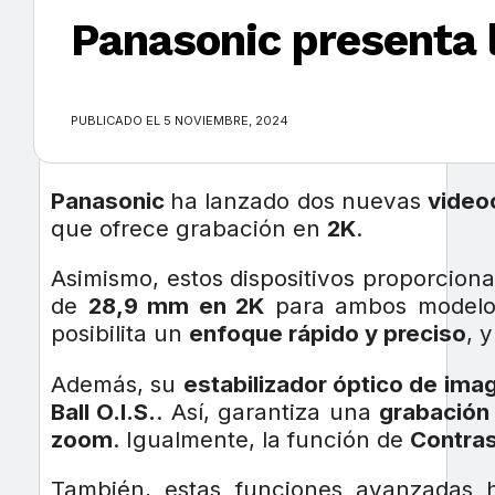
Panasonic presenta
×
PUBLICADO EL 5 NOVIEMBRE, 2024
Panasonic
ha lanzado dos nuevas
video
que ofrece grabación en
2K
.
Asimismo, estos dispositivos proporcio
de
28,9 mm en 2K
para ambos modelos
posibilita un
enfoque rápido y preciso
, 
Además, su
estabilizador óptico de ima
Ball O.I.S.
. Así, garantiza una
grabación
zoom
. Igualmente, la función de
Contras
También, estas funciones avanzadas 