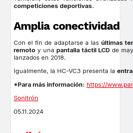
competiciones deportivas
.
Amplia conectividad
Con el fin de adaptarse a las
últimas te
remoto
y una
pantalla táctil LCD
de mayo
lanzados en 2018.
Igualmente, la HC-VC3 presenta la
entra
*Para más información:
https://www.pa
Sonitrón
05.11.2024