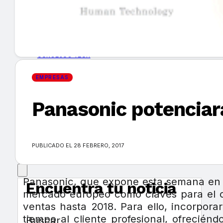
GUÍA DE COMPRA
NUEVOS PRODUCTOS
CONSEJOS TECH
EMPRESAS
MERCADOS Y TENDENCIAS
Panasonic potenciará
EVENTOS
HEMEROTECA
PUBLICADO EL 28 FEBRERO, 2017
Panasonic, que expone esta semana en el
Encuentra tu noticia
mercado europeo como claves para el cr
ventas hasta 2018. Para ello, incorpor
tiempo al cliente profesional, ofrecién
Buscar