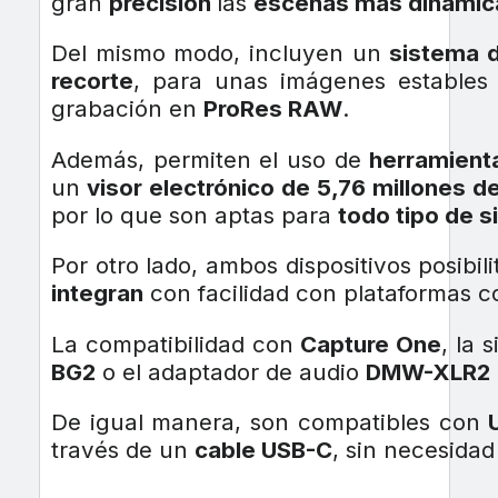
gran
precisión
las
escenas más dinámic
Del mismo modo, incluyen un
sistema d
recorte
, para unas imágenes estables
grabación en
ProRes RAW
.
Además, permiten el uso de
herramient
un
visor electrónico de 5,76 millones d
por lo que son aptas para
todo tipo de s
Por otro lado, ambos dispositivos posibil
integran
con facilidad con plataformas 
La compatibilidad con
Capture One
, la 
BG2
o el adaptador de audio
DMW-XLR2
De igual manera, son compatibles con
través de un
cable USB-C
, sin necesidad