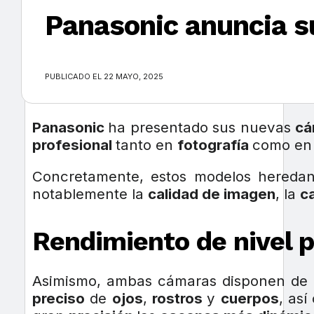
Panasonic anuncia s
×
PUBLICADO EL 22 MAYO, 2025
Panasonic
ha presentado sus nuevas
cá
profesional
tanto en
fotografía
como e
Concretamente, estos modelos hereda
notablemente la
calidad de imagen
, la
c
Rendimiento de nivel p
Asimismo, ambas cámaras disponen de
preciso
de
ojos
,
rostros
y
cuerpos
, as