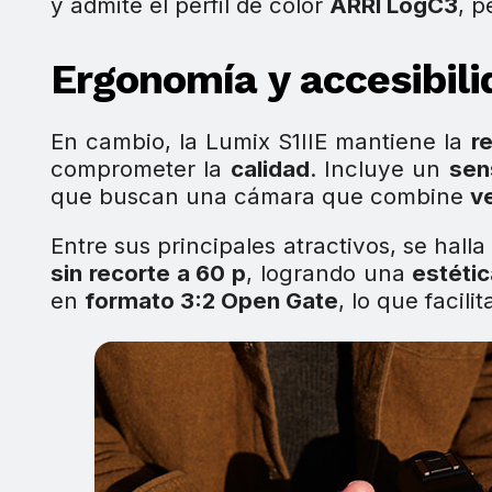
y admite el perfil de color
ARRI LogC3
, p
Ergonomía y accesibili
En cambio, la Lumix S1IIE mantiene la
r
comprometer la
calidad
. Incluye un
sen
que buscan una cámara que combine
v
Entre sus principales atractivos, se hall
sin recorte a 60 p
, logrando una
estétic
en
formato 3:2 Open Gate
, lo que facilit