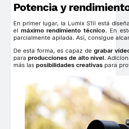
Potencia y rendimiento
En primer lugar, la Lumix S1II está dise
el
máximo rendimiento técnico
. En es
parcialmente apilada. Así, consigue alc
De esta forma, es capaz de
grabar víde
para
producciones de alto nivel
. Adicio
más las
posibilidades creativas
para pro