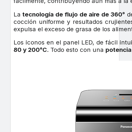
fácilmente, contribuyendo aún más a la ef
La
tecnología de flujo de aire de 360°
de
cocción uniforme y resultados crujient
expulsa el exceso de grasa de los alimen
Los iconos en el panel LED, de fácil intu
80 y 200°C
. Todo esto con una
potencia