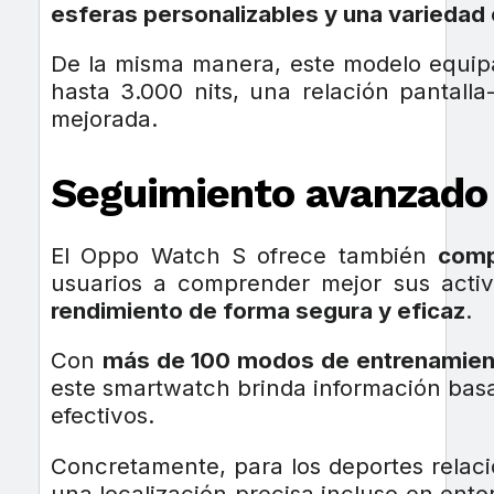
esferas personalizables y una variedad
De la misma manera, este modelo equi
hasta 3.000 nits, una relación pantall
mejorada.
Seguimiento avanzado 
El Oppo Watch S ofrece también
comp
usuarios a comprender mejor sus activ
rendimiento de forma segura y eficaz
.
Con
más de 100 modos de entrenamient
este smartwatch brinda información basa
efectivos.
Concretamente, para los deportes relaci
una localización precisa incluso en ento