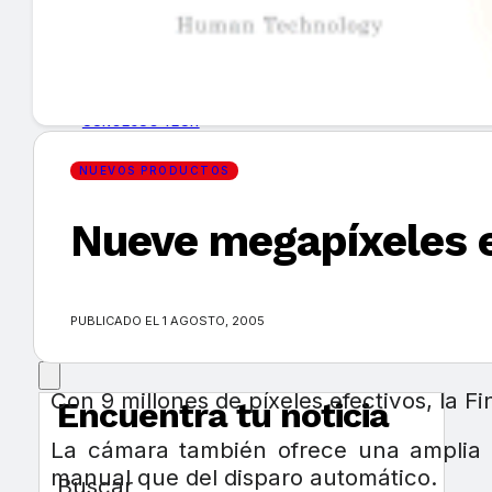
GUÍA DE COMPRA
NUEVOS PRODUCTOS
CONSEJOS TECH
NUEVOS PRODUCTOS
MERCADOS Y TENDENCIAS
Nueve megapíxeles e
EVENTOS
HEMEROTECA
PUBLICADO EL 1 AGOSTO, 2005
Con 9 millones de píxeles efectivos, la 
Encuentra tu noticia
La cámara también ofrece una amplia g
manual que del disparo automático.
Buscar