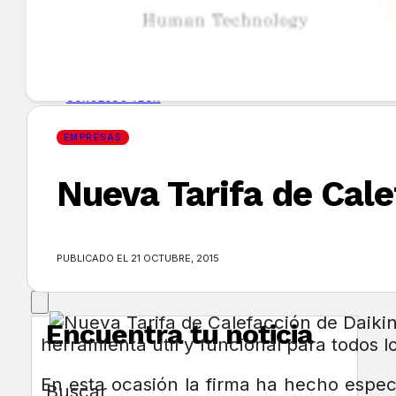
GUÍA DE COMPRA
NUEVOS PRODUCTOS
CONSEJOS TECH
EMPRESAS
MERCADOS Y TENDENCIAS
Nueva Tarifa de Cal
EVENTOS
HEMEROTECA
PUBLICADO EL 21 OCTUBRE, 2015
Encuentra tu noticia
herramienta útil y funcional para todos lo
En esta ocasión la firma ha hecho espec
Buscar