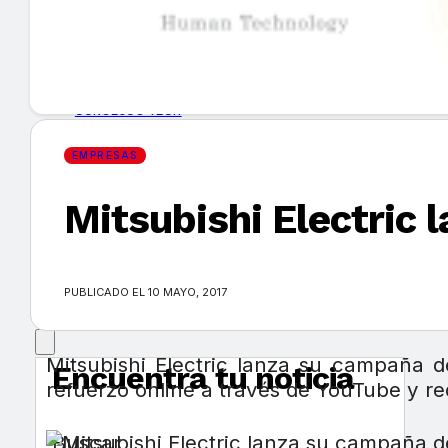
GUÍA DE COMPRA
NUEVOS PRODUCTOS
CONSEJOS TECH
EMPRESAS
MERCADOS Y TENDENCIAS
Mitsubishi Electric
EVENTOS
HEMEROTECA
PUBLICADO EL 10 MAYO, 2017
Mitsubishi Electric lanza su campaña d
Encuentra tu noticia
refuerzo online a través de YouTube y re
Buscar