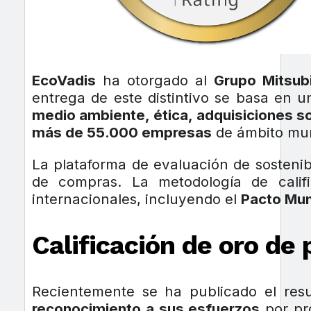
EcoVadis
ha otorgado al
Grupo Mitsubi
entrega de este distintivo se basa en 
medio ambiente, ética, adquisiciones s
más de 55.000 empresas
de ámbito mun
La plataforma de evaluación de sostenib
de compras. La metodología de cali
internacionales, incluyendo el
Pacto Mund
Calificación de oro de 
Recientemente se ha publicado el resu
reconocimiento a sus esfuerzos
por pro