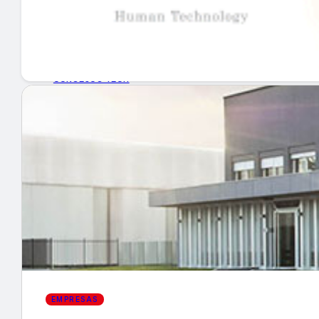
GUÍA DE COMPRA
NUEVOS PRODUCTOS
CONSEJOS TECH
MERCADOS Y TENDENCIAS
EVENTOS
HEMEROTECA
Encuentra tu noticia
EMPRESAS
Buscar