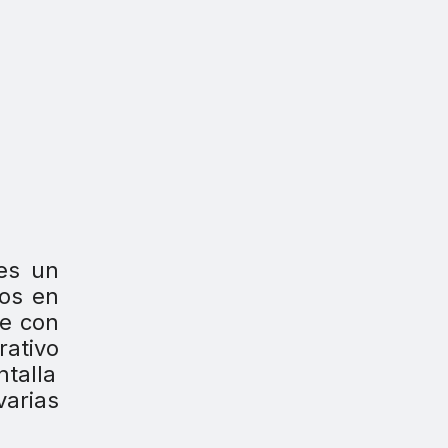
es un
dos en
re con
rativo
talla
arias