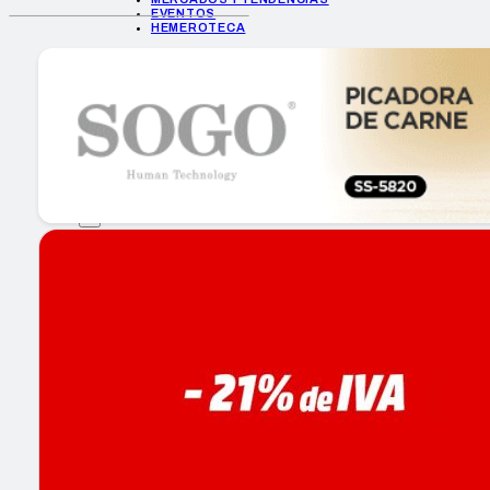
EVENTOS
HEMEROTECA
INICIO
EMPRESAS
GUÍA DE COMPRA
NUEVOS PRODUCTOS
CONSEJOS TECH
MERCADOS Y TENDENCIAS
EVENTOS
HEMEROTECA
Encuentra tu noticia
Buscar