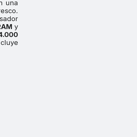
on una
esco.
sador
 RAM
y
4.000
ncluye