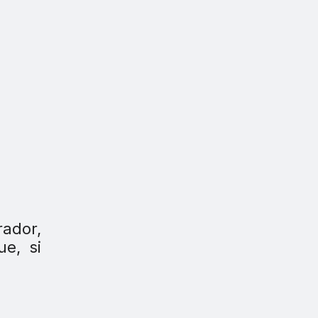
rador,
ue, si