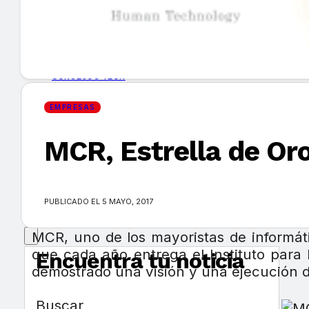
GUÍA DE COMPRA
NUEVOS PRODUCTOS
CONSEJOS TECH
EMPRESAS
MERCADOS Y TENDENCIAS
MCR, Estrella de Oro
EVENTOS
HEMEROTECA
PUBLICADO EL 5 MAYO, 2017
MCR, uno de los mayoristas de informáti
que cada año entrega el Instituto para
Encuentra tu noticia
demostrado una visión y una ejecución 
Buscar