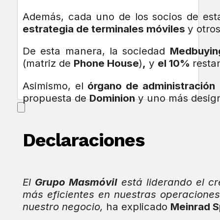
Además, cada uno de los socios de es
estrategia de terminales móviles
y otro
De esta manera, la sociedad
Medbuyin
(matriz de
Phone House
)
,
y
el 10%
resta
Asimismo, el
órgano de administración
propuesta de
Dominion
y uno más desig
Declaraciones
El
Grupo Masmóvil
está liderando el c
más eficientes en nuestras operaciones
nuestro negocio,
ha explicado
Meinrad S