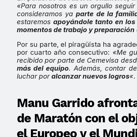
«Para nosotros es un orgullo segui
consideramos ya
parte de la famili
estaremos
apoyándole tanto en lo
momentos de trabajo y preparación
Por su parte, el piragüista ha agrad
por cuarto año consecutivo:
«Me gu
recibido por parte de Cemevisa desd
más del equipo
. Además, contar d
luchar por
alcanzar nuevos logros
«
.
Manu Garrido afront
de Maratón con el obj
el Europeo y el Mund