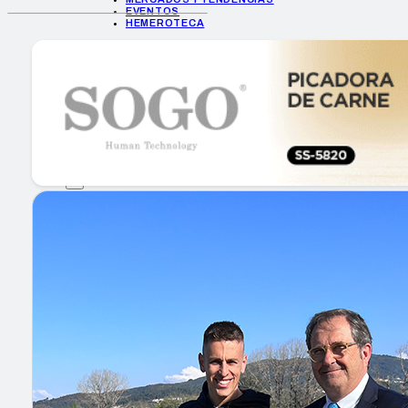
EVENTOS
HEMEROTECA
INICIO
EMPRESAS
GUÍA DE COMPRA
NUEVOS PRODUCTOS
CONSEJOS TECH
MERCADOS Y TENDENCIAS
EVENTOS
HEMEROTECA
Encuentra tu noticia
Buscar