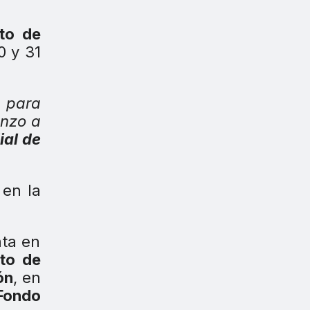
to de
0 y 31
2
para
enzo a
al de
en la
ata en
to de
ón
, en
Fondo