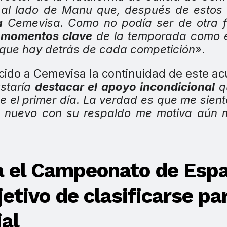
r al lado de Manu que, después de estos
a
Cemevisa. Como no podía ser de otra f
s momentos clave
de la temporada como e
que hay detrás de cada competición»
.
ecido a Cemevisa la continuidad de este a
staría
destacar el apoyo incondicional
q
e el primer día. La verdad es que me sien
e nuevo con su respaldo me motiva aún 
a el Campeonato de Esp
etivo de clasificarse pa
ial