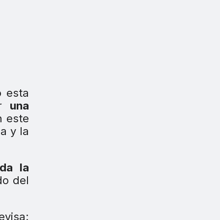
 esta
r
una
n este
a y la
oda la
o del
evisa: