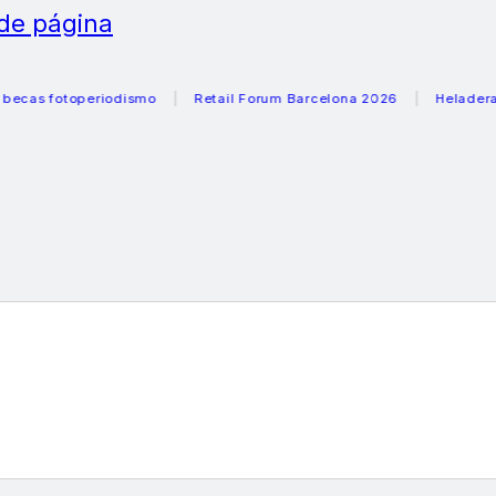
 de página
otoperiodismo
Retail Forum Barcelona 2026
Heladeras reco