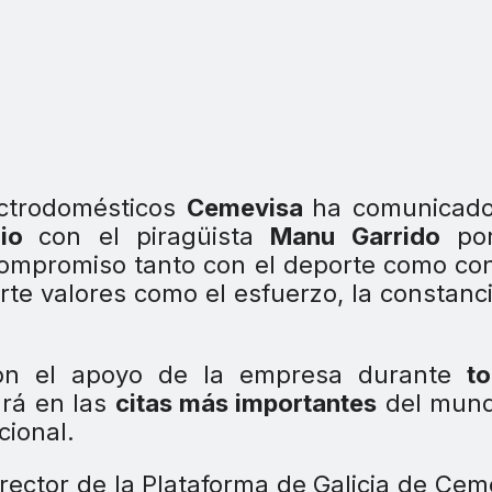
ectrodomésticos
Cemevisa
ha comunicado
nio
con el piragüista
Manu Garrido
po
compromiso tanto con el deporte como co
rte valores como el esfuerzo, la constanci
con el apoyo de la empresa durante
t
ará en las
citas más importantes
del mund
cional.
irector de la Plataforma de Galicia de Cem