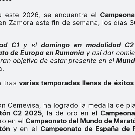
a este 2026, se encuentra el
Campeona
 en Zamora este fin de semana, los días 3
ad C1
y el
domingo en modalidad C
ato de Europa en Rumanía
y así dar comi
gran objetivo de estar presente en el
Mundi
a.
n tras
varias temporadas llenas de éxitos
con Cemevisa, ha logrado la medalla de pl
tón C2 2025
, la de oro en el
Campeona
ro en el
Campeonato del Mundo de Marat
tón
y en el
Campeonato de España de 