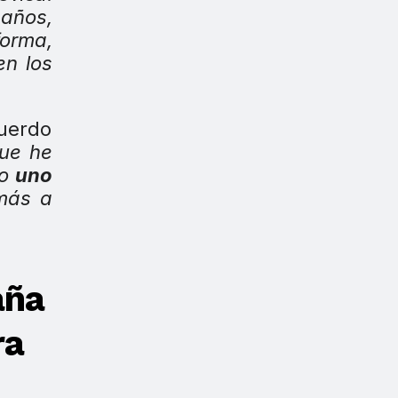
 años,
orma,
n los
cuerdo
ue he
to
uno
más a
aña
ra