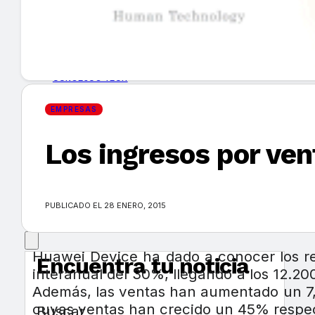
GUÍA DE COMPRA
NUEVOS PRODUCTOS
CONSEJOS TECH
EMPRESAS
MERCADOS Y TENDENCIAS
Los ingresos por ve
EVENTOS
HEMEROTECA
PUBLICADO EL 28 ENERO, 2015
Huawei Device ha dado a conocer los res
Encuentra tu noticia
interanual del 30%, llegando a los 12.200
Además, las ventas han aumentado un 7,8
cuyas ventas han crecido un 45% respect
Buscar