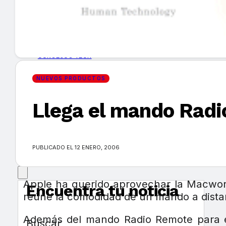
GUÍA DE COMPRA
NUEVOS PRODUCTOS
CONSEJOS TECH
NUEVOS PRODUCTOS
MERCADOS Y TENDENCIAS
Llega el mando Radi
EVENTOS
HEMEROTECA
PUBLICADO EL 12 ENERO, 2006
Apple ha querido aprovechar la Macwor
Encuentra tu noticia
reúne la comodidad de un mando a distan
Además del mando Radio Remote para el
Buscar