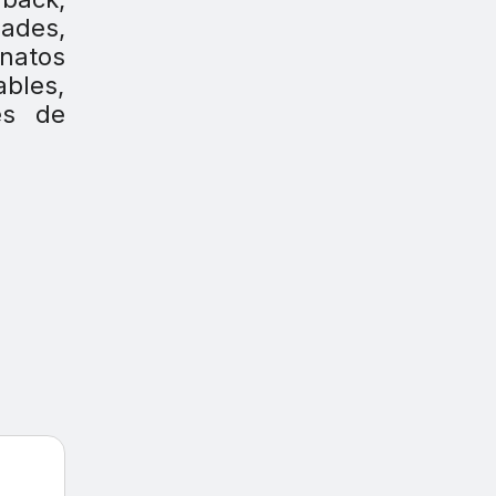
dades,
onatos
ables,
es de