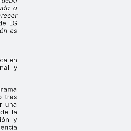
prueba
uda a
recer
de LG
ión es
ica en
onal y
ograma
o tres
ar una
 de la
ión y
iencia