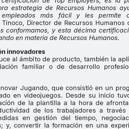
certificación de Top Employers, es la 
dora estrategia de Recursos Humanos ay
empleados más fácil y les permite c
n Tinoco, Director de Recursos Humanos 
 conformamos, y esta décima certificac
vando en materia de Recursos Humanos.
ón innovadores
uce al ámbito de producto, también la apl
liación familiar o de desarrollo profesi
Innovar Jugando, que consistió en un pr
do en videojuegos. Desde su inicio tuv
ación de la plantilla a la hora de afront
ductividad de los trabajadores a través
didas en gestión del tiempo, negociac
s; y, convertir la formación en una exper