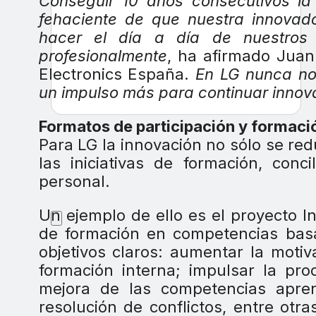
Conseguir 10 años consecutivos la 
fehaciente de que nuestra innova
hacer el día a día de nuestros 
profesionalmente
, ha afirmado Jua
Electronics España.
En LG nunca nos
un impulso más para continuar inno
Formatos de participación y formaci
Para LG la innovación no sólo se red
las iniciativas de formación, conci
personal.
Un ejemplo de ello es el proyecto 
de formación en competencias basa
objetivos claros: aumentar la motiv
formación interna; impulsar la pro
mejora de las competencias apren
resolución de conflictos, entre otra