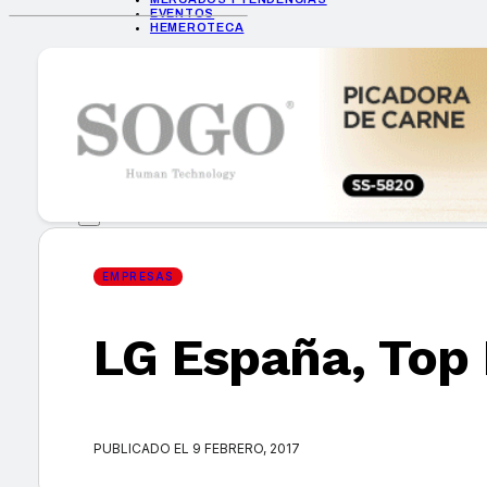
EVENTOS
HEMEROTECA
INICIO
EMPRESAS
GUÍA DE COMPRA
NUEVOS PRODUCTOS
CONSEJOS TECH
MERCADOS Y TENDENCIAS
EVENTOS
HEMEROTECA
EMPRESAS
LG España, Top
Encuentra tu noticia
PUBLICADO EL 9 FEBRERO, 2017
Buscar