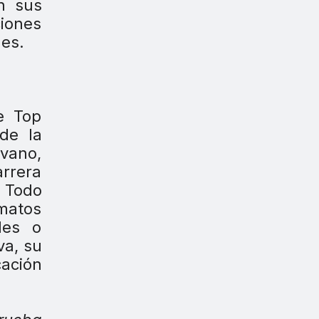
n sus
ciones
les.
e Top
de la
 vano,
arrera
. Todo
matos
les o
va, su
cación