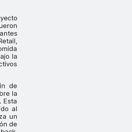
oyecto
ueron
lantes
etail,
comida
ajo la
ctivos
in de
bre la
. Esta
ido al
iza un
ión de
dback,