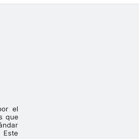
or el
as que
tándar
. Este