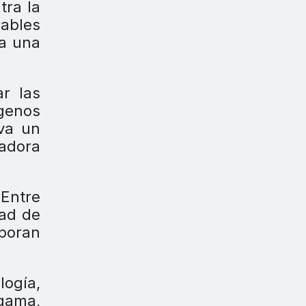
tra la
rables
za una
r las
rgenos
va un
vadora
 Entre
dad de
rporan
ogía,
 gama,