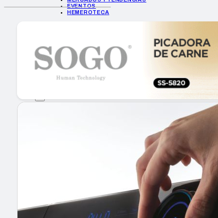
EVENTOS
HEMEROTECA
INICIO
EMPRESAS
GUÍA DE COMPRA
NUEVOS PRODUCTOS
CONSEJOS TECH
MERCADOS Y TENDENCIAS
EVENTOS
HEMEROTECA
Encuentra tu noticia
Buscar