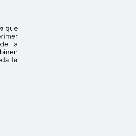
m
que
rimer
 de la
mbinen
oda la