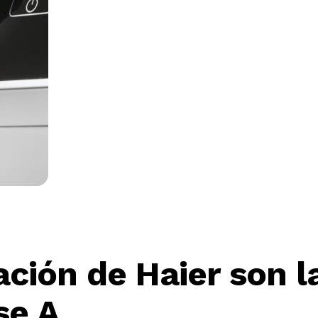
ación de Haier son 
se A