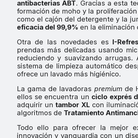
antibacterias ABT
. Gracias a esta t
formación de moho y la proliferación
como el cajón del detergente y la ju
eficacia del 99,9%
en la eliminación
Otra de las novedades es
I-Refre
prendas más delicadas usando micro
reduciendo y suavizando arrugas.
sistema de limpieza automático des
ofrece un lavado más higiénico.
La gama de lavadoras
premium
de H
ellos se encuentra un
ciclo exprés 
adquirir un
tambor XL
con iluminaci
algoritmos de
Tratamiento Antiman
Todo ello para ofrecer la mejor e
innovación y vanguardia con un dis