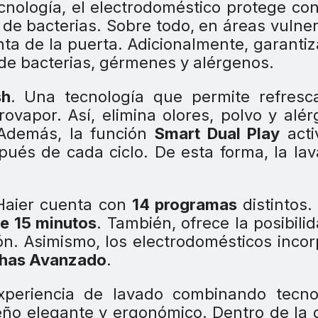
ecnología, el electrodoméstico protege con
 de bacterias. Sobre todo, en áreas vulne
nta de la puerta. Adicionalmente, garanti
 de bacterias, gérmenes y alérgenos.
sh
. Una tecnología que permite refresca
vapor. Así, elimina olores, polvo y alé
 Además, la función
Smart Dual Play
acti
pués de cada ciclo. De esta forma, la la
aier cuenta con
14 programas
distintos.
de 15 minutos
. También, ofrece la posibili
ón. Asimismo, los electrodomésticos inco
chas Avanzado
.
xperiencia de lavado combinando tecnol
eño elegante y ergonómico. Dentro de la