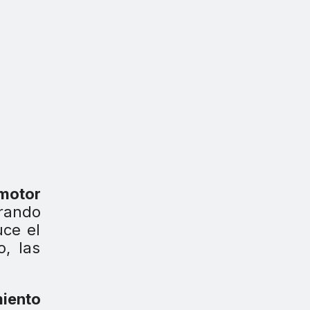
motor
rando
uce el
o, las
iento