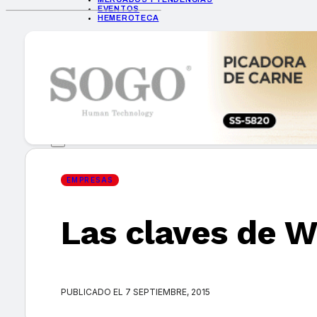
EVENTOS
HEMEROTECA
INICIO
EMPRESAS
GUÍA DE COMPRA
NUEVOS PRODUCTOS
CONSEJOS TECH
MERCADOS Y TENDENCIAS
EVENTOS
HEMEROTECA
EMPRESAS
Las claves de W
Encuentra tu noticia
PUBLICADO EL 7 SEPTIEMBRE, 2015
Buscar