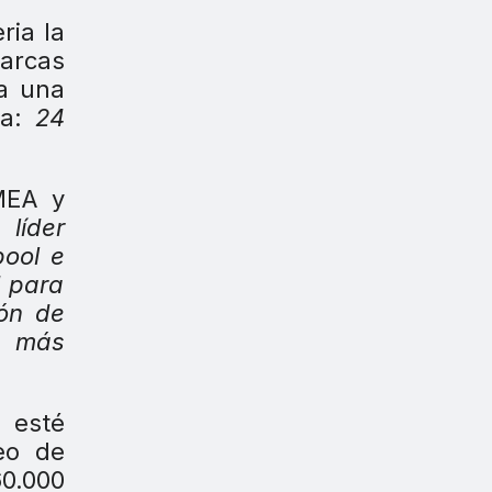
ria la
arcas
da una
ma:
24
MEA y
 líder
ool e
d para
ión de
y más
 esté
eo de
60.000