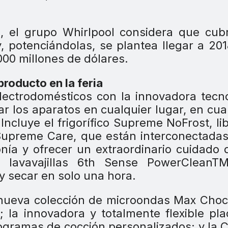
 el grupo Whirlpool considera que cubr
 potenciándolas, se plantea llegar a 20
000 millones de dólares.
roducto en la feria
ectrodomésticos con la innovadora tecn
r los aparatos en cualquier lugar, en cua
ncluye el frigorífico Supreme NoFrost, li
Supreme Care, que están interconectada
onía y ofrecer un extraordinario cuidado 
l lavavajillas 6th Sense PowerCleanT
 y secar en solo una hora.
nueva colección de microondas Max Choc
; la innovadora y totalmente flexible pl
ogramas de cocción personalizados; y la 