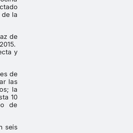
ectado
 de la
paz de
ecta y
tes de
ar las
os; la
sta 10
po de
n seis