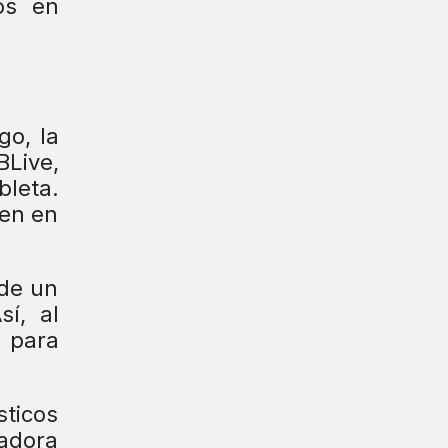
os en
go, la
BLive,
bleta.
nen en
 de un
sí, al
a para
ticos
cadora