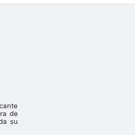
icante
pra de
oda su