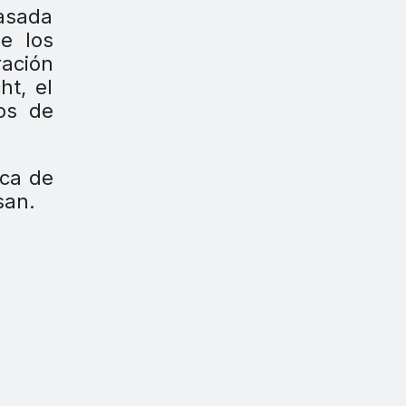
asada
ue los
ración
ht, el
los de
ica de
san.