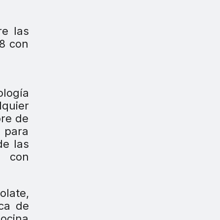
e las
18 con
ología
lquier
bre de
s para
de las
M con
olate,
aca de
Cocina