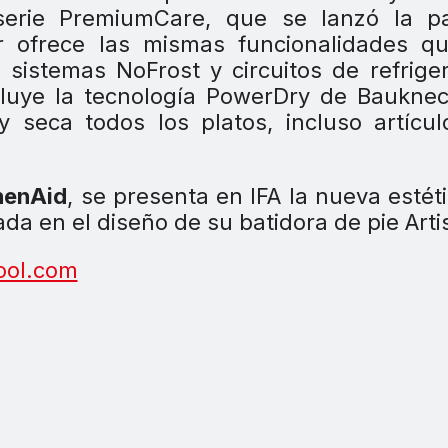
 serie PremiumCare, que se lanzó la p
or ofrece las mismas funcionalidades q
 sistemas NoFrost y circuitos de refrige
ncluye la tecnología PowerDry de Bauknec
y seca todos los platos, incluso artícu
henAid
, se presenta en IFA la nueva estét
a en el diseño de su batidora de pie Arti
ool.com