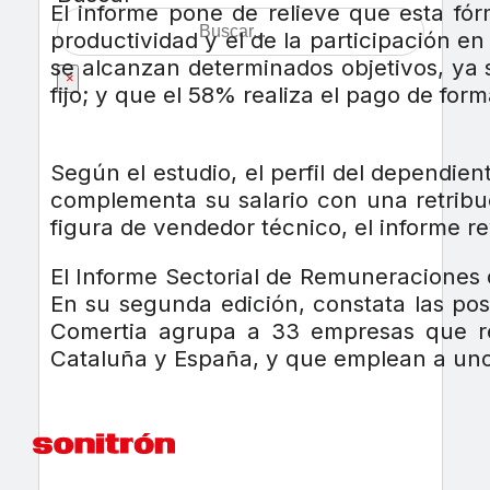
El informe pone de relieve que esta fór
productividad y el de la participación e
se alcanzan determinados objetivos, ya s
×
fijo; y que el 58% realiza el pago de fo
Según el estudio, el perfil del dependie
complementa su salario con una retribu
figura de vendedor técnico, el informe 
El Informe Sectorial de Remuneraciones d
En su segunda edición, constata las pos
Comertia agrupa a 33 empresas que rep
Cataluña y España, y que emplean a uno