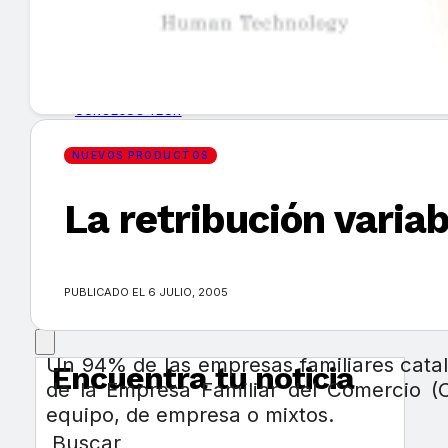
GUÍA DE COMPRA
NUEVOS PRODUCTOS
CONSEJOS TECH
NUEVOS PRODUCTOS
MERCADOS Y TENDENCIAS
La retribución varia
EVENTOS
HEMEROTECA
PUBLICADO EL 6 JULIO, 2005
Un 94% de las empresas familiares catal
Encuentra tu noticia
de la Empresa Familiar del Comercio (Co
equipo, de empresa o mixtos.
Buscar